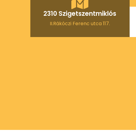
2310 Szigetszentmiklós
II.Rákóczi Ferenc utca 117.