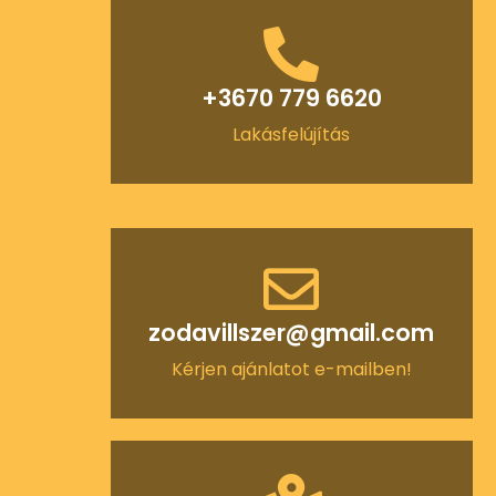
+3670 779 6620
Lakásfelújítás
zodavillszer@gmail.com
Kérjen ajánlatot e-mailben!