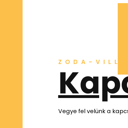
ZODA-VILL
Kap
Vegye fel velünk a kap