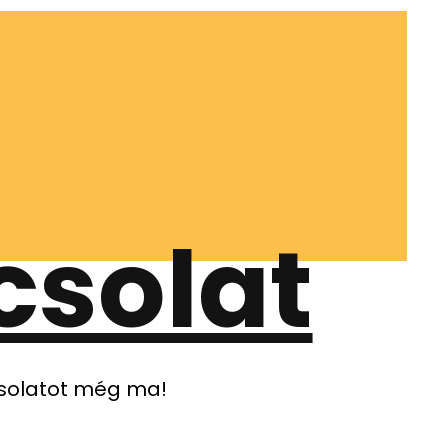
csolat
csolatot még ma!