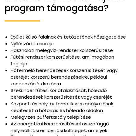
program támogatása?
Épület külső falainak és tetőzetének hőszigetelése
Nyílászárók cseréje
Használati melegvíz-rendszer korszerűsítése
Fűtési rendszer korszerűsítése, ami magában
foglalja:
Hőtermelő berendezések korszerűsítését vagy
cseréjét korszerű berendezésekre, például
kondenzációs kazánra
Szekunder fűtési kör átalakítását, hőleadó
berendezések korszerűsítését vagy cseréjét
Központi és helyi automatikus szabályozások
kiépítését a hőforrás és hőleadó oldalon
Melegvizes puffertartály telepítése
Az energetikai korszerűsítéssel összefüggő
helyreállítási és javítási költségek, amelyek