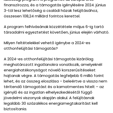
finanszírozza, és a támogatás igénylésére 2024. június
3-tól lesz lehetőség a családi házak felújításához,
összesen 108,24 milliárd forintos kerettel.
A program felhívásának közzététele május 6-ig tartó
társadalmi egyeztetést követően, június elején várható.
Milyen feltételekkel vehető igénybe a 2024-es
otthonfelújítási támogatás?
A 2024-es otthonfelújítási támogatás kizárólag
meghatározott ingatlanokra vonatkozik, amelyeknél
energiahatékonyságot növelő korszerűsítéseket
hajtanak végre. A támogatás legfeljebb 6 millió forint
lehet, és az összeg eloszlása – beleértve a vissza nem
térítendő támogatást és a kamatmentes hitelt – az
igénylő és az ingatlan elhelyezkedésétől függő
jövedelmi viszonyok alapján alakul. A felújításnak
legalább 30 százalékos energiamegtakarítást kell
biztosítania.