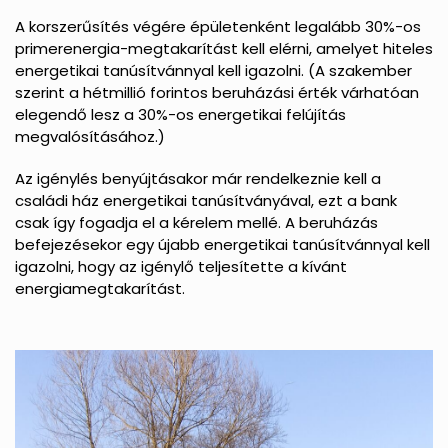
A korszerűsítés végére épületenként legalább 30%-os
primerenergia-megtakarítást kell elérni, amelyet hiteles
energetikai tanúsítvánnyal kell igazolni. (A szakember
szerint a hétmillió forintos beruházási érték várhatóan
elegendő lesz a 30%-os energetikai felújítás
megvalósításához.)
Az igénylés benyújtásakor már rendelkeznie kell a
családi ház energetikai tanúsítványával, ezt a bank
csak így fogadja el a kérelem mellé. A beruházás
befejezésekor egy újabb energetikai tanúsítvánnyal kell
igazolni, hogy az igénylő teljesítette a kívánt
energiamegtakarítást.